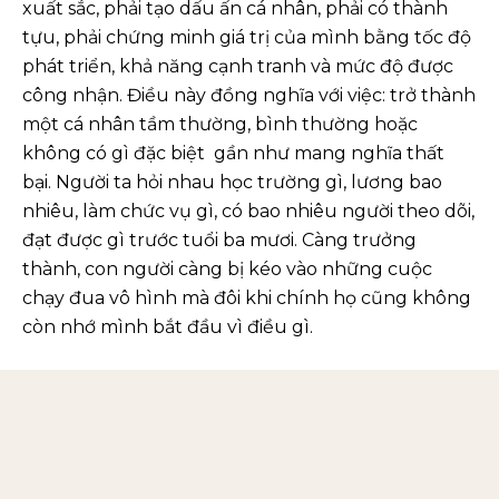
xuất sắc, phải tạo dấu ấn cá nhân, phải có thành
tựu, phải chứng minh giá trị của mình bằng tốc độ
phát triển, khả năng cạnh tranh và mức độ được
công nhận. Điều này đồng nghĩa với việc: trở thành
một cá nhân tầm thường, bình thường hoặc
không có gì đặc biệt gần như mang nghĩa thất
bại. Người ta hỏi nhau học trường gì, lương bao
nhiêu, làm chức vụ gì, có bao nhiêu người theo dõi,
đạt được gì trước tuổi ba mươi. Càng trưởng
thành, con người càng bị kéo vào những cuộc
chạy đua vô hình mà đôi khi chính họ cũng không
còn nhớ mình bắt đầu vì điều gì.
Đáng nói, nhiều lời khuyên về phát triển bản thân
hiện nay vẫn tiếp tục củng cố áp lực đó. Đã có loạt
luận điểm về kỹ năng lãnh đạo, kỹ năng giao tiếp,