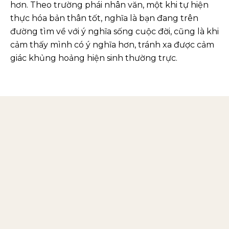
hơn. Theo trường phái nhân văn, một khi tự hiện
thực hóa bản thân tốt, nghĩa là bạn đang trên
đường tìm về với ý nghĩa sống cuộc đời, cũng là khi
cảm thấy mình có ý nghĩa hơn, tránh xa được cảm
giác khủng hoảng hiện sinh thường trực.
Thực hành hít thở chánh niệm
sao cho hiệu quả?
Bạn sẽ cần có một sự hướng dẫn từ chuyên gia
thời gian đầu. Sau đó có thể tự thực hành. Nhìn
chung nguyên tắc chủ yếu của thực hành hít thở
chánh niệm gồm các bước sau:
Ngồi ở một nơi yên tĩnh, thoải mái, nhắm
mắt hoặc nhìn xuống.