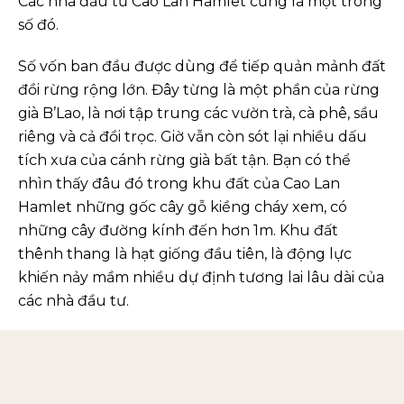
Các nhà đầu tư Cao Lan Hamlet cũng là một trong
số đó.
Số vốn ban đầu được dùng để tiếp quản mảnh đất
đồi rừng rộng lớn. Đây từng là một phần của rừng
già B’Lao, là nơi tập trung các vườn trà, cà phê, sầu
riêng và cả đồi trọc. Giờ vẫn còn sót lại nhiều dấu
tích xưa của cánh rừng già bất tận. Bạn có thể
nhìn thấy đâu đó trong khu đất của Cao Lan
Hamlet những gốc cây gỗ kiềng cháy xem, có
những cây đường kính đến hơn 1m. Khu đất
thênh thang là hạt giống đầu tiên, là động lực
khiến nảy mầm nhiều dự định tương lai lâu dài của
các nhà đầu tư.
Chiến lược tái sinh rừng già, phủ
xanh đồi trọc – Bạn là 1 phần